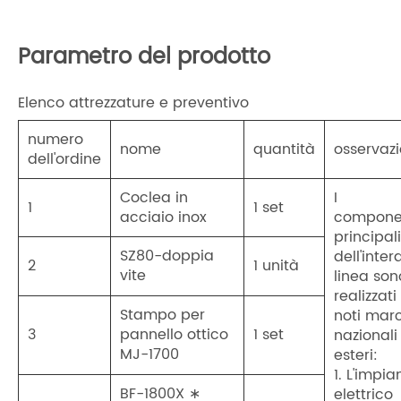
Parametro del prodotto
Elenco attrezzature e preventivo
numero
nome
quantità
osservazi
dell'ordine
Coclea in
I
1
1 set
acciaio inox
compone
principali
SZ80-doppia
dell'inter
2
1 unità
vite
linea son
realizzati
Stampo per
noti mar
3
pannello ottico
1 set
nazionali
MJ-1700
esteri:
1. L'impia
BF-1800X ∗
elettrico