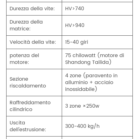
Durezza della vite:
HV>740
Durezza della
HV>940
matrice:
Velocità della vite:
15-40 giri
potenza del
75 chilowatt (motore di
motore:
Shandong Tailida)
4 zone (paravento in
Sezione
alluminio + acciaio
riscaldamento
inossidabile)
Raffreddamento
3 zone ×250w
cilindrico
Uscita
300-400 kg/h
dell'estrusione: