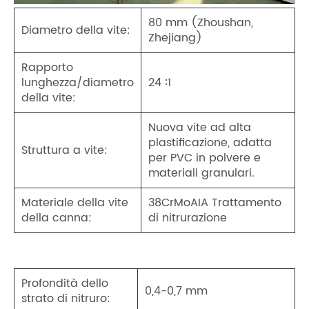
80 mm (Zhoushan,
Diametro della vite:
Zhejiang)
Rapporto
lunghezza/diametro
24 ∶1
della vite:
Nuova vite ad alta
plastificazione, adatta
Struttura a vite:
per PVC in polvere e
materiali granulari.
Materiale della vite
38CrMoAIA Trattamento
della canna:
di nitrurazione
Profondità dello
0,4-0,7 mm
strato di nitruro: