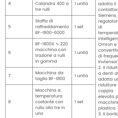
4
Calandra 400 a
1 unità
adotta il
tre rulli
contatto
Siemens, 
Staffa di
regolato
5
raffreddamento
1 set
di
BF-1800-6000
temperat
intelligen
BF-1800X ∿ 220
Omron e i
macchina con
convertit
6
1 unità
trazione a rulli
di freque
in gomma
Invtensor
2. Il ridut
Macchina da
a denti d
7
1 unità
taglio BF-1800
adotta u
riduttore
Macchina a
coppia
temperatura
elevata 
8
costante con
1 set
macchine
rullo olio tre in
plastica.
uno
3. Il baril