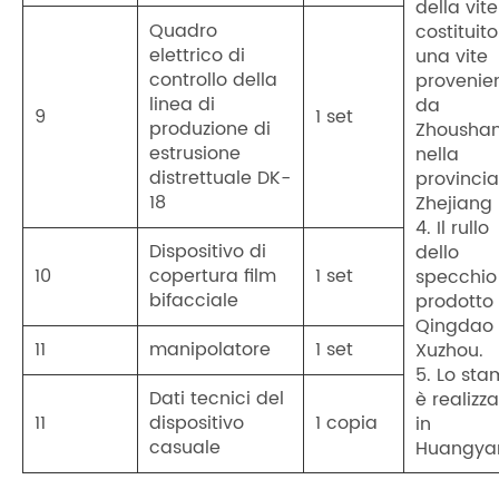
della vite
Quadro
costituit
elettrico di
una vite
controllo della
provenie
linea di
da
9
1 set
produzione di
Zhoushan
estrusione
nella
distrettuale DK-
provincia
18
Zhejiang
4. Il rullo
Dispositivo di
dello
10
copertura film
1 set
specchio
bifacciale
prodotto
Qingdao
11
manipolatore
1 set
Xuzhou.
5. Lo st
Dati tecnici del
è realizz
11
dispositivo
1 copia
in
casuale
Huangya