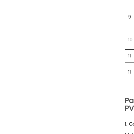
9
10
11
11
Pa
P
1. C