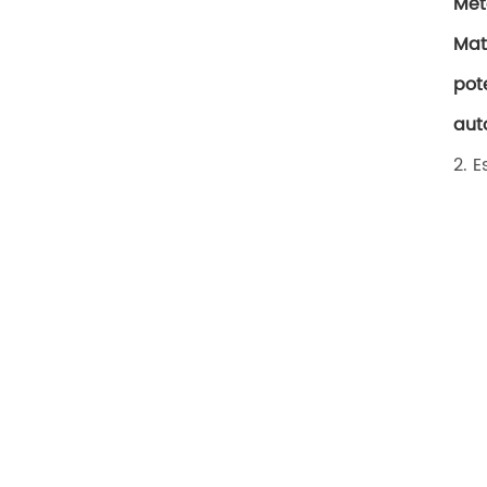
Met
Mat
pot
aut
2. 