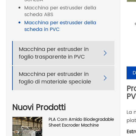
Macchina per estrusder della
scheda ABS
Macchina per estrusder della
scheda in PVC
Macchina per estrusder in

foglio trasparente in PVC
D
Macchina per estrusder in

foglio di materiale speciale
Pr
PV
Nuovi Prodotti
La 
PLA Corn Amido Biodegradable
pia
Sheet Escroder Machine
Est