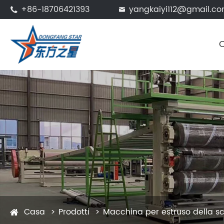
+86-18706421393
yangkaiyi112@gmail.c


Casa
Prodotti
Macchina per estruso della sc