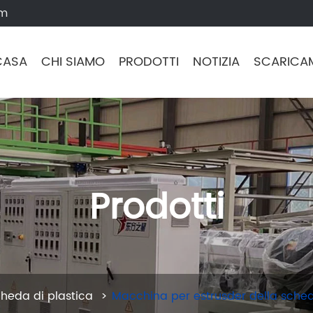
om
CASA
CHI SIAMO
PRODOTTI
NOTIZIA
SCARICA
Prodotti
heda di plastica
Macchina per estrusder della sche