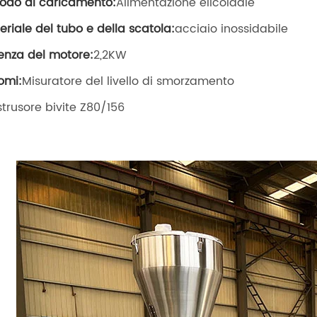
odo di caricamento:
Alimentazione elicoidale
eriale del tubo e della scatola:
acciaio inossidabile
enza del motore:
2,2KW
omi:
Misuratore del livello di smorzamento
Estrusore bivite Z80/156