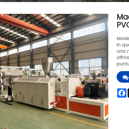
Mac
PV
Mode
In qu
una m
offri
puntu