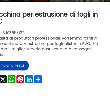
china per estrusione di fogli in
C
l:SJSZ65/132
alità di produttori professionali, vorremmo fornirvi
acchina per estrusore per fogli blister in PVC. E ti
remo il miglior servizio post-vendita e consegne
ali.
Invia richiesta
Facebook
X
WhatsApp
Pinterest
LinkedIn
Share