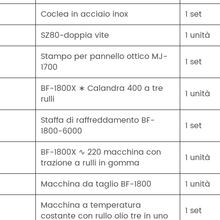
Coclea in acciaio inox
1 set
SZ80-doppia vite
1 unità
Stampo per pannello ottico MJ-
1 set
1700
BF-1800X ∗ Calandra 400 a tre
1 unità
rulli
Staffa di raffreddamento BF-
1 set
1800-6000
BF-1800X ∿ 220 macchina con
1 unità
trazione a rulli in gomma
Macchina da taglio BF-1800
1 unità
Macchina a temperatura
1 set
costante con rullo olio tre in uno