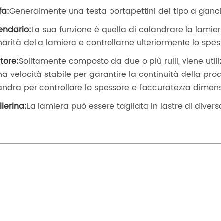
fa:
Generalmente una testa portapettini del tipo a ganc
endario:
La sua funzione è quella di calandrare la lamiera
narità della lamiera e controllarne ulteriormente lo spes
ttore:
Solitamente composto da due o più rulli, viene util
na velocità stabile per garantire la continuità della pro
andra per controllare lo spessore e l'accuratezza dimens
lierina:
La lamiera può essere tagliata in lastre di diver