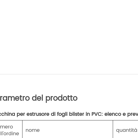
rametro del prodotto
china per estrusore di fogli blister in PVC: elenco e prev
umero
nome
quantità
ll'ordine