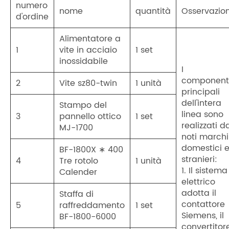
numero
nome
quantità
Osservazion
d'ordine
Alimentatore a
1
vite in acciaio
1 set
inossidabile
I
component
2
Vite sz80-twin
1 unità
principali
dell'intera
Stampo del
linea sono
3
pannello ottico
1 set
realizzati d
MJ-1700
noti marchi
domestici 
BF-1800X ∗ 400
stranieri:
4
Tre rotolo
1 unità
1. Il sistema
Calender
elettrico
adotta il
Staffa di
contattore
5
raffreddamento
1 set
Siemens, il
BF-1800-6000
convertitor