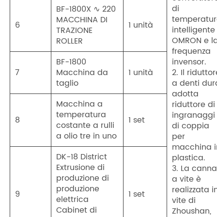
di
BF-1800X ∿ 220
temperatu
MACCHINA DI
6
1 unità
intelligente
TRAZIONE
OMRON e l
ROLLER
frequenza
BF-1800
invensor.
7
Macchina da
1 unità
2. Il ridutto
taglio
a denti dur
adotta
Macchina a
riduttore di
temperatura
ingranaggi
8
1 set
costante a rulli
di coppia
a olio tre in uno
per
macchina i
DK-18 District
plastica.
Extrusione di
3. La canna
produzione di
a vite è
produzione
realizzata i
9
1 set
elettrica
vite di
Cabinet di
Zhoushan,