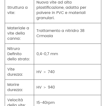
Nuova vite ad alta
Struttura a
plastificazione, adatta per
vite:
polvere in PVC e materiali
granulari.
Materiale a
Trattamento a nitridro 38
vite della
Crmoaia
canna:
Nitruro
Definito
0,4-0,7 mm
dello strato:
Vite
HV ＞ 740
durezza:
Morire
HV ＞ 940
durezza:
Velocità
15-40rpm
della vite: