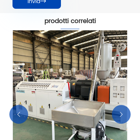
invia

prodotti correlati
Linea di estrusione per lastre in PVC
trasparente
Visualizza altro >>

