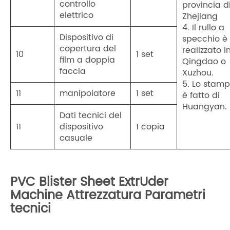
controllo
provincia d
elettrico
Zhejiang
4. Il rullo a
Dispositivo di
specchio è
copertura del
realizzato i
10
1 set
film a doppia
Qingdao o
faccia
Xuzhou.
5. Lo stam
11
manipolatore
1 set
è fatto di
Huangyan.
Dati tecnici del
11
dispositivo
1 copia
casuale
PVC Blister Sheet ExtrUder
Machine Attrezzatura Parametri
tecnici